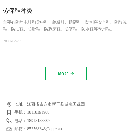
劳保鞋种类
主要有防静电鞋和导电鞋、绝缘鞋、防砸鞋、防刺穿安全鞋、防酸碱
鞋、防油鞋、防滑鞋、防刺穿鞋、防寒鞋、防水鞋等专用鞋。
2022-04-11
MORE
뀠
地址：江西艾倍思特防护科技有限公司
江西省吉安市新干县城南工业园
手机：
18118191908
电话：
18913188889
邮箱：
852568346@qq.com