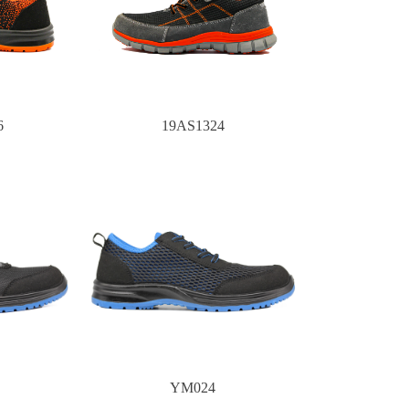
6
19AS1324
YM024